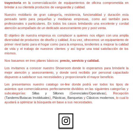
trayectoria
en la comercialización de equipamientos de oficina comprometida en
brindar a su clientela productos de vanguardia y calidad.
Nuestro mobiliario de gran categoría, resistencia, funcionalidad y duración esta
pensado tanto para pequeñas y medianas empresas, como así también para
profesionales o particulares. En todos los casos brindando una excelente y cordial
atención acompañado de un dedicado asesoramiento pre y post venta.
El objetivo de nuestra empresa es complacer a quienes nos eligen con una amplia
diversidad de productos de diseño y calidad. A su vez, ofrecemos un equipamiento de
primer nivel tanto para el hogar como para la empresa, tendientes a mejorar la calidad
de vida y el trabajo de nuestros clientes y así lograr una total satisfacción de los
mismos.
Nos basamos en tres pilares básicos:
precio, servicio y calidad.
Los invitamos a conocer nuestro Showroom donde lo esperamos para brindarle la
mejor atención y asesoramiento, y donde será recibido por personal capacitado
dispuesto a satisfacer sus necesidades y proporcionarle el mayor beneficio.
Les presentamos nuestro catalogo on-line donde podrá ver todos los tipos de
asientos que comercializamos perfectamente divididos en las siguientes categorías y
subcategorías:
Sillas y Sillones
(
Gerenciales
/
Operativas
), Recepción
(
Tandems
/
Butacas Invididuales
),
Plásticas
,
Banquetas
y
Clásicos modernos
, lo cual lo
ayudará a optimizar la búsqueda en base a sus necesidades.