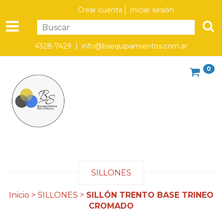
Crear cuenta
Iniciar sesión
4328-7429 |
info@bsequipamientos.com.ar
0
SILLONES
Inicio
>
SILLONES
>
SILLÓN TRENTO BASE TRINEO
CROMADO