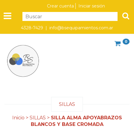
Crear cuenta
Iniciar sesión
4328-7429 |
info@bsequipamientos.com.ar
0
SILLAS
Inicio
>
SILLAS
>
SILLA ALMA APOYABRAZOS
BLANCOS Y BASE CROMADA